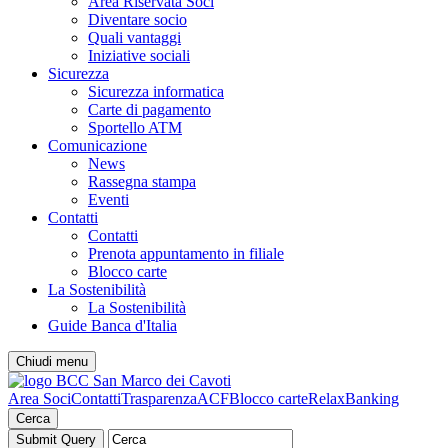
Area Riservata Soci
Diventare socio
Quali vantaggi
Iniziative sociali
Sicurezza
Sicurezza informatica
Carte di pagamento
Sportello ATM
Comunicazione
News
Rassegna stampa
Eventi
Contatti
Contatti
Prenota appuntamento in filiale
Blocco carte
La Sostenibilità
La Sostenibilità
Guide Banca d'Italia
Chiudi menu
Area Soci
Contatti
Trasparenza
ACF
Blocco carte
RelaxBanking
Cerca