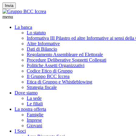
Invia
menu
La banca
Lo statuto
Informativa III Pilastro ed altre Informative ai sensi dell
Altre Informative
Dati di Bilancio
Regolamento Assembleare ed Elettorale
Procedure Deliberative Soggetti Collegati
Politiche Assetti Organizzativi
Codice Etico di Gruppo
Il Gruppo BCC Iccrea
Etica di Gruppo e Whistleblowing
Strategia fiscale
Dove siamo
La sede
Le filiali
La nostra offerta
Famiglie
Imprese
Giovani
I Soci