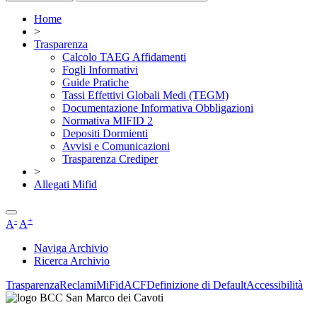
Home
>
Trasparenza
Calcolo TAEG Affidamenti
Fogli Informativi
Guide Pratiche
Tassi Effettivi Globali Medi (TEGM)
Documentazione Informativa Obbligazioni
Normativa MIFID 2
Depositi Dormienti
Avvisi e Comunicazioni
Trasparenza Crediper
>
Allegati Mifid
-
+
A
A
Naviga Archivio
Ricerca Archivio
Trasparenza
Reclami
MiFid
ACF
Definizione di Default
Accessibilità