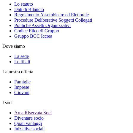
Lo statuto
Dati di Bilancio
Regolamento Assembleare ed Elettorale
Procedure Deliberative Soggetti Collegati
Politiche Assetti Organizzativi
Codice Etico di Gruppo
Gruppo BCC Iccrea
Dove siamo
La sede
Le filiali
La nostra offerta
Famiglie
Imprese
Giovani
I soci
Area Riservata Soci
Diventare socio
Quali vantaggi
Iniziative sociali