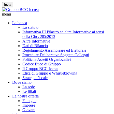
Invia
menu
La banca
Lo statuto
Informativa III Pilastro ed altre Informative ai sensi
della Circ. 285/2013
Altre Informative
Dati di Bilancio
Regolamento Assembleare ed Elettorale
Procedure Deliberative Soggetti Collegati
Politiche Assetti Organizzativi
Codice Etico di Gruppo
Il Gruppo BCC Iccrea
Etica di Gruppo e Whistleblowing
Strategia fiscale
Dove siamo
La sede
Le filiali
La nostra offerta
Famiglie
Imprese
Giovani