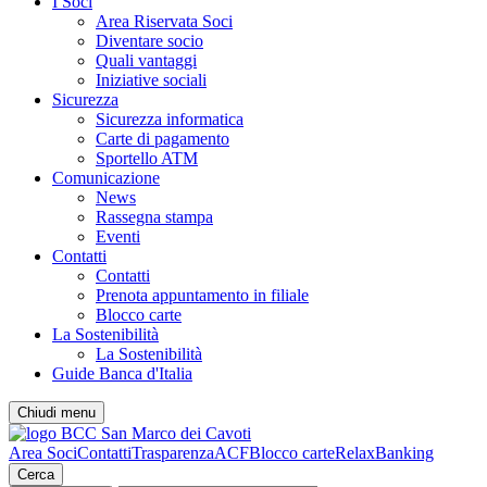
I Soci
Area Riservata Soci
Diventare socio
Quali vantaggi
Iniziative sociali
Sicurezza
Sicurezza informatica
Carte di pagamento
Sportello ATM
Comunicazione
News
Rassegna stampa
Eventi
Contatti
Contatti
Prenota appuntamento in filiale
Blocco carte
La Sostenibilità
La Sostenibilità
Guide Banca d'Italia
Chiudi menu
Area Soci
Contatti
Trasparenza
ACF
Blocco carte
RelaxBanking
Cerca