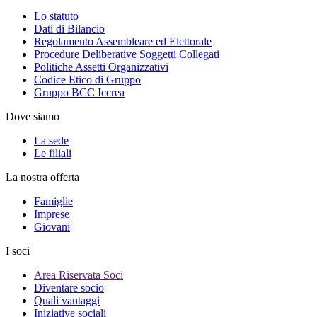
Lo statuto
Dati di Bilancio
Regolamento Assembleare ed Elettorale
Procedure Deliberative Soggetti Collegati
Politiche Assetti Organizzativi
Codice Etico di Gruppo
Gruppo BCC Iccrea
Dove siamo
La sede
Le filiali
La nostra offerta
Famiglie
Imprese
Giovani
I soci
Area Riservata Soci
Diventare socio
Quali vantaggi
Iniziative sociali