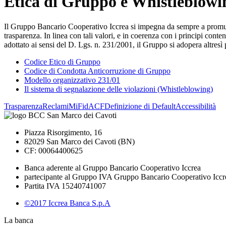
Etica di Gruppo e Whistleblowi
Il Gruppo Bancario Cooperativo Iccrea si impegna da sempre a promuover
trasparenza. In linea con tali valori, e in coerenza con i principi co
adottato ai sensi del D. Lgs. n. 231/2001, il Gruppo si adopera altresì 
Codice Etico di Gruppo
Codice di Condotta Anticorruzione di Gruppo
Modello organizzativo 231/01
Il sistema di segnalazione delle violazioni (Whistleblowing)
Trasparenza
Reclami
MiFid
ACF
Definizione di Default
Accessibilità
Piazza Risorgimento, 16
82029 San Marco dei Cavoti (BN)
CF: 00064400625
Banca aderente al Gruppo Bancario Cooperativo Iccrea
partecipante al Gruppo IVA Gruppo Bancario Cooperativo Iccr
Partita IVA 15240741007
©2017 Iccrea Banca S.p.A
La banca