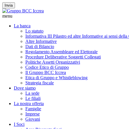
Invia
menu
La banca
Lo statuto
Informativa III Pilastro ed altre Informative ai sensi dell
Altre Informative
Dati di Bilancio
Regolamento Assembleare ed Elettorale
Procedure Deliberative Soggetti Collegati
Politiche Assetti Organizzativi
Codice Etico di Gruppo
Il Gruppo BCC Iccrea
Etica di Gruppo e Whistleblowing
Strategia fiscale
Dove siamo
La sede
Le filiali
La nostra offerta
Famiglie
Imprese
Giovani
I Soci