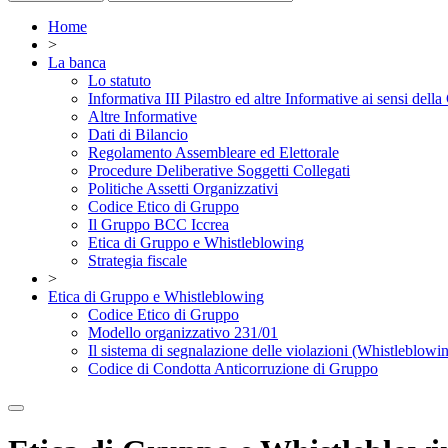
Home
>
La banca
Lo statuto
Informativa III Pilastro ed altre Informative ai sensi dell
Altre Informative
Dati di Bilancio
Regolamento Assembleare ed Elettorale
Procedure Deliberative Soggetti Collegati
Politiche Assetti Organizzativi
Codice Etico di Gruppo
Il Gruppo BCC Iccrea
Etica di Gruppo e Whistleblowing
Strategia fiscale
>
Etica di Gruppo e Whistleblowing
Codice Etico di Gruppo
Modello organizzativo 231/01
Il sistema di segnalazione delle violazioni (Whistleblowi
Codice di Condotta Anticorruzione di Gruppo