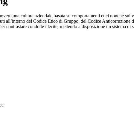
ng
e una cultura aziendale basata su comportamenti etici nonché sui valori
ntenuti all’interno del Codice Etico di Gruppo, del Codice Anticorruzion
per contrastare condotte illecite, mettendo a disposizione un sistema di 
ea