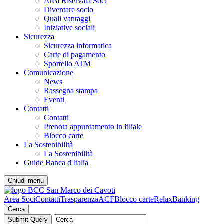
Area Riservata Soci
Diventare socio
Quali vantaggi
Iniziative sociali
Sicurezza
Sicurezza informatica
Carte di pagamento
Sportello ATM
Comunicazione
News
Rassegna stampa
Eventi
Contatti
Contatti
Prenota appuntamento in filiale
Blocco carte
La Sostenibilità
La Sostenibilità
Guide Banca d'Italia
Chiudi menu
Area Soci
Contatti
Trasparenza
ACF
Blocco carte
RelaxBanking
Cerca