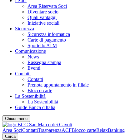
I Soci
Area Riservata Soci
Diventare socio
Quali vantaggi
Iniziative sociali
Sicurezza
Sicurezza informatica
Carte di pagamento
Sportello ATM
Comunicazione
News
Rassegna stampa
Eventi
Contatti
Contatti
Prenota appuntamento in filiale
Blocco carte
La Sostenibilità
La Sostenibilità
Guide Banca d'Italia
Chiudi menu
Area Soci
Contatti
Trasparenza
ACF
Blocco carte
RelaxBanking
Cerca