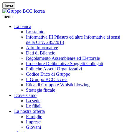
Invia
menu
La banca
Lo statuto
Informativa III Pilastro ed altre Informative ai sensi
della Circ. 285/2013
Altre Informative
Dati di Bilancio
Regolamento Assembleare ed Elettorale
Procedure Deliberative Soggetti Collegati
Politiche Assetti Organizzativi
Codice Etico di Gruppo
Il Gruppo BCC Iccrea
Etica di Gruppo e Whistleblowing
Strategia fiscale
Dove siamo
La sede
Le filiali
La nostra offerta
Famiglie
Imprese
Giovani