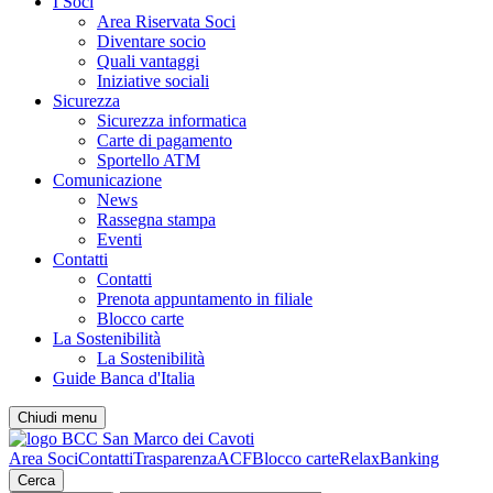
I Soci
Area Riservata Soci
Diventare socio
Quali vantaggi
Iniziative sociali
Sicurezza
Sicurezza informatica
Carte di pagamento
Sportello ATM
Comunicazione
News
Rassegna stampa
Eventi
Contatti
Contatti
Prenota appuntamento in filiale
Blocco carte
La Sostenibilità
La Sostenibilità
Guide Banca d'Italia
Chiudi menu
Area Soci
Contatti
Trasparenza
ACF
Blocco carte
RelaxBanking
Cerca