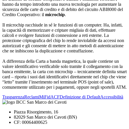
hanno da tempo introdotto una nuova tecnologia per aumentare la
sicurezza delle carte di credito e di debito del circuito ABI8000 del
Credito Cooperativo: il
microchip
.
Il microchip racchiude in sé le funzioni di un computer. Ha, infatti,
la capacità di memorizzare e criptare migliaia di dati, effettuare
calcoli e svolgere funzioni di connessione a reti esterne. La
protezione criptografica del chip lo rende inviolabile da accessi non
autorizzati e gli consente di mettere in atto metodi di autenticazione
che ne inibiscono la duplicazione e contraffazione.
A differenza della Carta a banda magnetica, la quale contiene un
valore identificativo verificabile solo tramite il collegamento con la
banca emittente, la carta con microchip – tecnicamente definita smart
card – riporta i suoi dati identificativi direttamente nel chip che viene
“letto” tramite l’inserimento nel terminale POS (point of sale),
comunemente utilizzato per i pagamenti, oppure negli sportelli ATM.
Trasparenza
Reclami
MiFid
ACF
Definizione di Default
Accessibilità
Piazza Risorgimento, 16
82029 San Marco dei Cavoti (BN)
CF: 00064400625