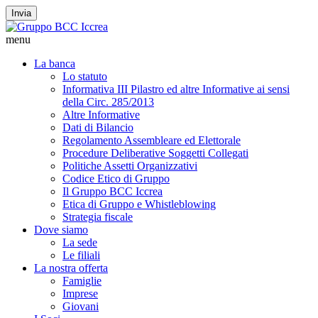
Invia
menu
La banca
Lo statuto
Informativa III Pilastro ed altre Informative ai sensi
della Circ. 285/2013
Altre Informative
Dati di Bilancio
Regolamento Assembleare ed Elettorale
Procedure Deliberative Soggetti Collegati
Politiche Assetti Organizzativi
Codice Etico di Gruppo
Il Gruppo BCC Iccrea
Etica di Gruppo e Whistleblowing
Strategia fiscale
Dove siamo
La sede
Le filiali
La nostra offerta
Famiglie
Imprese
Giovani