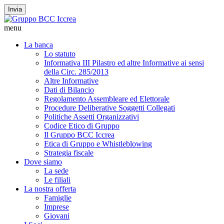
Invia
menu
La banca
Lo statuto
Informativa III Pilastro ed altre Informative ai sensi
della Circ. 285/2013
Altre Informative
Dati di Bilancio
Regolamento Assembleare ed Elettorale
Procedure Deliberative Soggetti Collegati
Politiche Assetti Organizzativi
Codice Etico di Gruppo
Il Gruppo BCC Iccrea
Etica di Gruppo e Whistleblowing
Strategia fiscale
Dove siamo
La sede
Le filiali
La nostra offerta
Famiglie
Imprese
Giovani