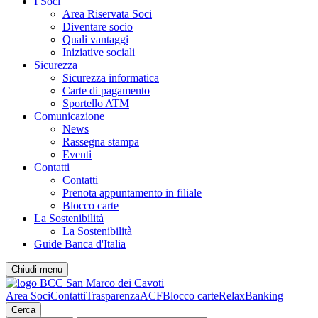
I Soci
Area Riservata Soci
Diventare socio
Quali vantaggi
Iniziative sociali
Sicurezza
Sicurezza informatica
Carte di pagamento
Sportello ATM
Comunicazione
News
Rassegna stampa
Eventi
Contatti
Contatti
Prenota appuntamento in filiale
Blocco carte
La Sostenibilità
La Sostenibilità
Guide Banca d'Italia
Chiudi menu
Area Soci
Contatti
Trasparenza
ACF
Blocco carte
RelaxBanking
Cerca