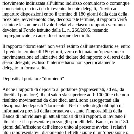
ricevimento indirizzata all’ultimo indirizzo comunicato o comunque
conosciuto, o a terzi da lui eventualmente delegati, l’invito ad
impartire disposizioni entro il termine di 180 giorni dalla data della
ricezione, avvertendolo che, decorso tale termine, il rapporto verrà
estinto e le somme ed i valori relativi a ciascun rapporto verranno
devoluti al Fondo istituito dalla L. n. 266/2005, restando
impregiudicate le cause di estinzione dei diritti.
Il rapporto “dormiente” non verrà estinto dall’intermediario se, entro
il predetto termine di 180 giorni, verrà effettuata un’operazione o
movimentazione ad iniziativa del titolare del rapporto o di terzi dallo
stesso delegati, escluso l’intermediario non specificatamente
delegato in forma scritta.
Depositi al portatore “dormienti”
Anche i rapporti di deposito al portatore (rappresentati, ad es., da
libretti al portatore), il cui saldo sia superiore ad € 100,00 e che non
risultino movimentati da oltre dieci anni, sono assoggettati alla
disciplina dei depositi “dormienti”. Nel rispetto degli obblighi di
informativa previsti dalla normativa e stante l’impossibilità della
Banca di individuare gli attuali titolari di tali rapporti, si invitano i
titolari stessi a presentare presso gli sportelli della Banca, entro 180
giorni dall’affissione dell’elenco unito al presente avviso, i relativi
titoli rappresentativi, disponendo l’effettuazione di un’operazione o