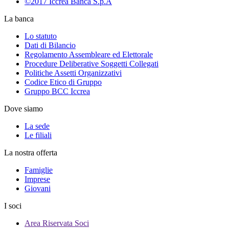
©2017 Iccrea Banca S.p.A
La banca
Lo statuto
Dati di Bilancio
Regolamento Assembleare ed Elettorale
Procedure Deliberative Soggetti Collegati
Politiche Assetti Organizzativi
Codice Etico di Gruppo
Gruppo BCC Iccrea
Dove siamo
La sede
Le filiali
La nostra offerta
Famiglie
Imprese
Giovani
I soci
Area Riservata Soci