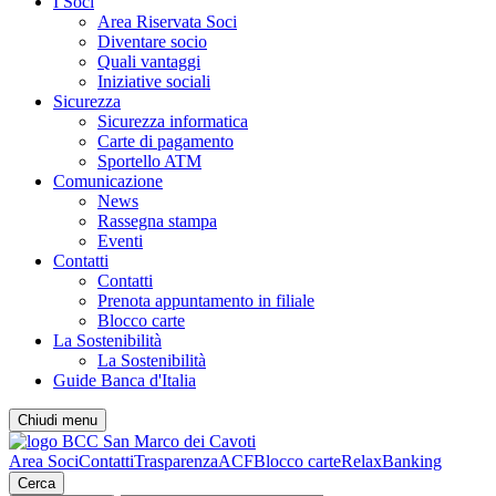
I Soci
Area Riservata Soci
Diventare socio
Quali vantaggi
Iniziative sociali
Sicurezza
Sicurezza informatica
Carte di pagamento
Sportello ATM
Comunicazione
News
Rassegna stampa
Eventi
Contatti
Contatti
Prenota appuntamento in filiale
Blocco carte
La Sostenibilità
La Sostenibilità
Guide Banca d'Italia
Chiudi menu
Area Soci
Contatti
Trasparenza
ACF
Blocco carte
RelaxBanking
Cerca