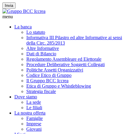
Invia
menu
La banca
Lo statuto
Informativa III Pilastro ed altre Informative ai sensi
della Circ. 285/2013
Altre Informative
Dati di Bilancio
Regolamento Assembleare ed Elettorale
Procedure Deliberative Soggetti Collegati
Politiche Assetti Organizzativi
Codice Etico di Gruppo
Il Gruppo BCC Iccrea
Etica di Gruppo e Whistleblowing
Strategia fiscale
Dove siamo
La sede
Le filiali
La nostra offerta
Famiglie
Imprese
Giovani