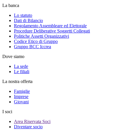
La banca
Lo statuto
Dati di Bilancio
Regolamento Assembleare ed Elettorale
Procedure Deliberative Soggetti Collegati
Politiche Assetti Organizzativi
Codice Etico di Gruppo
Gruppo BCC Iccrea
Dove siamo
La sede
Le filiali
La nostra offerta
Famiglie
Imprese
Giovani
I soci
Area Riservata Soci
Diventare socio