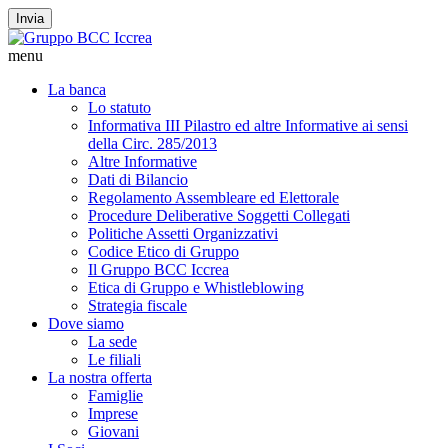
Invia
menu
La banca
Lo statuto
Informativa III Pilastro ed altre Informative ai sensi
della Circ. 285/2013
Altre Informative
Dati di Bilancio
Regolamento Assembleare ed Elettorale
Procedure Deliberative Soggetti Collegati
Politiche Assetti Organizzativi
Codice Etico di Gruppo
Il Gruppo BCC Iccrea
Etica di Gruppo e Whistleblowing
Strategia fiscale
Dove siamo
La sede
Le filiali
La nostra offerta
Famiglie
Imprese
Giovani