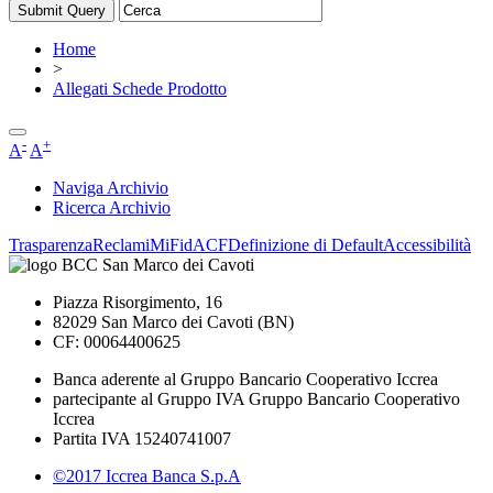
Home
>
Allegati Schede Prodotto
-
+
A
A
Naviga Archivio
Ricerca Archivio
Trasparenza
Reclami
MiFid
ACF
Definizione di Default
Accessibilità
Piazza Risorgimento, 16
82029 San Marco dei Cavoti (BN)
CF: 00064400625
Banca aderente al Gruppo Bancario Cooperativo Iccrea
partecipante al Gruppo IVA Gruppo Bancario Cooperativo
Iccrea
Partita IVA 15240741007
©2017 Iccrea Banca S.p.A