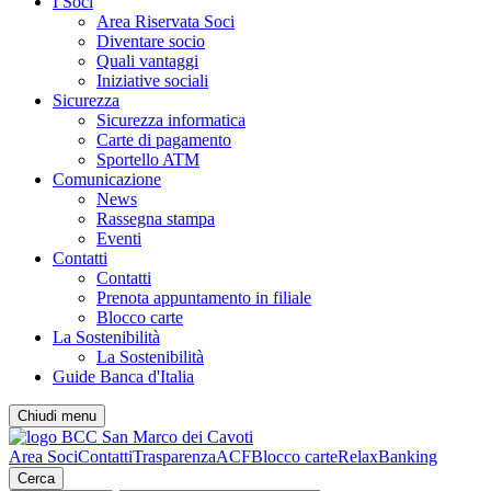
I Soci
Area Riservata Soci
Diventare socio
Quali vantaggi
Iniziative sociali
Sicurezza
Sicurezza informatica
Carte di pagamento
Sportello ATM
Comunicazione
News
Rassegna stampa
Eventi
Contatti
Contatti
Prenota appuntamento in filiale
Blocco carte
La Sostenibilità
La Sostenibilità
Guide Banca d'Italia
Chiudi menu
Area Soci
Contatti
Trasparenza
ACF
Blocco carte
RelaxBanking
Cerca