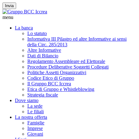
Invia
menu
La banca
Lo statuto
Informativa III Pilastro ed altre Informative ai sensi
della Circ. 285/2013
Altre Informative
Dati di Bilancio
Regolamento Assembleare ed Elettorale
Procedure Deliberative Soggetti Collegati
Politiche Assetti Organizzativi
Codice Etico di Gruppo
Il Gruppo BCC Iccrea
Etica di Gruppo e Whistleblowing
Strategia fiscale
Dove siamo
La sede
Le filiali
La nostra offerta
Famiglie
Imprese
Giovani