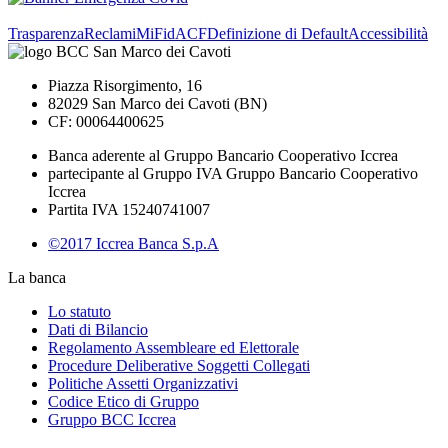
Trasparenza
Reclami
MiFid
ACF
Definizione di Default
Accessibilità
Piazza Risorgimento, 16
82029 San Marco dei Cavoti (BN)
CF: 00064400625
Banca aderente al Gruppo Bancario Cooperativo Iccrea
partecipante al Gruppo IVA Gruppo Bancario Cooperativo
Iccrea
Partita IVA 15240741007
©2017 Iccrea Banca S.p.A
La banca
Lo statuto
Dati di Bilancio
Regolamento Assembleare ed Elettorale
Procedure Deliberative Soggetti Collegati
Politiche Assetti Organizzativi
Codice Etico di Gruppo
Gruppo BCC Iccrea