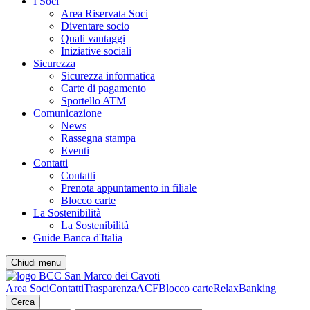
I Soci
Area Riservata Soci
Diventare socio
Quali vantaggi
Iniziative sociali
Sicurezza
Sicurezza informatica
Carte di pagamento
Sportello ATM
Comunicazione
News
Rassegna stampa
Eventi
Contatti
Contatti
Prenota appuntamento in filiale
Blocco carte
La Sostenibilità
La Sostenibilità
Guide Banca d'Italia
Chiudi menu
Area Soci
Contatti
Trasparenza
ACF
Blocco carte
RelaxBanking
Cerca