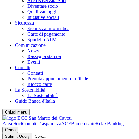
Area Riservata Soci
Diventare socio
Quali vantaggi
Iniziative sociali
Sicurezza
Sicurezza informatica
Carte di pagamento
Sportello ATM
Comunicazione
News
Rassegna stampa
Eventi
Contatti
Contatti
Prenota appuntamento in filiale
Blocco carte
La Sostenibilità
La Sostenibilità
Guide Banca d'Italia
Chiudi menu
Area Soci
Contatti
Trasparenza
ACF
Blocco carte
RelaxBanking
Cerca