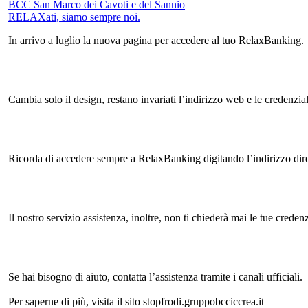
BCC San Marco dei Cavoti e del Sannio
RELAXati, siamo sempre noi.
In arrivo a luglio la nuova pagina per accedere al tuo RelaxBanking.
Cambia solo il design, restano invariati l’indirizzo web e le credenzial
Ricorda di accedere sempre a RelaxBanking digitando l’indirizzo dire
Il nostro servizio assistenza, inoltre, non ti chiederà mai le tue cred
Se hai bisogno di aiuto, contatta l’assistenza tramite i canali ufficiali.
Per saperne di più, visita il sito stopfrodi.gruppobcciccrea.it