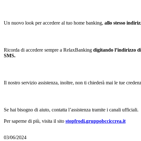
Un nuovo look per accedere al tuo home banking,
allo stesso indiriz
Ricorda di accedere sempre a RelaxBanking
digitando l’indirizzo
d
SMS.
Il nostro servizio assistenza, inoltre, non ti chiederà mai le tue cred
Se hai bisogno di aiuto, contatta l’assistenza tramite i canali ufficiali.
Per saperne di più, visita il sito
stopfrodi.gruppobcciccrea.it
03/06/2024