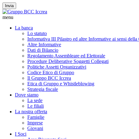
Invia
menu
La banca
Lo statuto
Informativa III Pilastro ed altre Informative ai sensi dell
Altre Informative
Dati di Bilancio
Regolamento Assembleare ed Elettorale
Procedure Deliberative Soggetti Collegati
Politiche Assetti Organizzativi
Codice Etico di Gruppo
Il Gruppo BCC Iccrea
Etica di Gruppo e Whistleblowing
Strategia fiscale
Dove siamo
La sede
Le filiali
La nostra offerta
Famiglie
Imprese
Giovani
I Soci