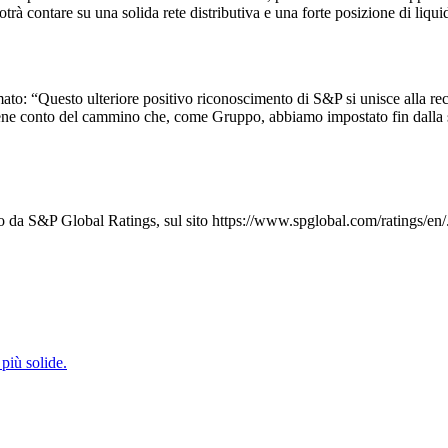
rà contare su una solida rete distributiva e una forte posizione di liquid
ato: “Questo ulteriore positivo riconoscimento di S&P si unisce alla
he tiene conto del cammino che, come Gruppo, abbiamo impostato fin dalla 
to da S&P Global Ratings, sul sito https://www.spglobal.com/ratings/en/
più solide.