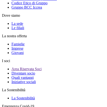
Codice Etico di Gruppo
Gruppo BCC Iccrea
Dove siamo
La sede
Le filiali
La nostra offerta
Famiglie
Imprese
Giovani
I soci
Area Riservata Soci
Diventare socio
Quali vantaggi
Iniziative sociali
La Sostenibilità
La Sostenibilità
Emergenza Covid-19