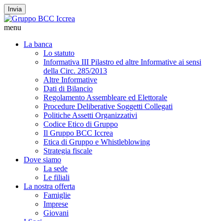
Invia
menu
La banca
Lo statuto
Informativa III Pilastro ed altre Informative ai sensi
della Circ. 285/2013
Altre Informative
Dati di Bilancio
Regolamento Assembleare ed Elettorale
Procedure Deliberative Soggetti Collegati
Politiche Assetti Organizzativi
Codice Etico di Gruppo
Il Gruppo BCC Iccrea
Etica di Gruppo e Whistleblowing
Strategia fiscale
Dove siamo
La sede
Le filiali
La nostra offerta
Famiglie
Imprese
Giovani