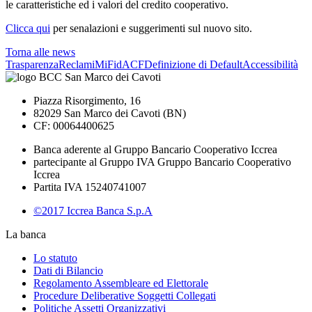
le caratteristiche ed i valori del credito cooperativo.
Clicca qui
per senalazioni e suggerimenti sul nuovo sito.
Torna alle news
Trasparenza
Reclami
MiFid
ACF
Definizione di Default
Accessibilità
Piazza Risorgimento, 16
82029 San Marco dei Cavoti (BN)
CF: 00064400625
Banca aderente al Gruppo Bancario Cooperativo Iccrea
partecipante al Gruppo IVA Gruppo Bancario Cooperativo
Iccrea
Partita IVA 15240741007
©2017 Iccrea Banca S.p.A
La banca
Lo statuto
Dati di Bilancio
Regolamento Assembleare ed Elettorale
Procedure Deliberative Soggetti Collegati
Politiche Assetti Organizzativi