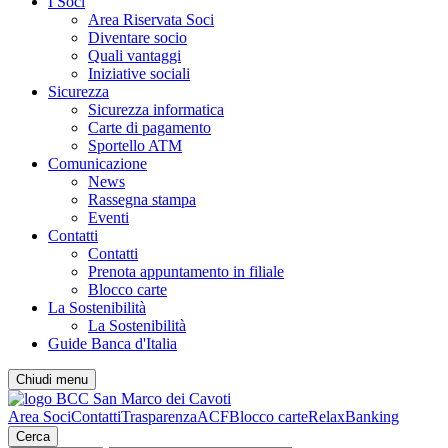
I Soci
Area Riservata Soci
Diventare socio
Quali vantaggi
Iniziative sociali
Sicurezza
Sicurezza informatica
Carte di pagamento
Sportello ATM
Comunicazione
News
Rassegna stampa
Eventi
Contatti
Contatti
Prenota appuntamento in filiale
Blocco carte
La Sostenibilità
La Sostenibilità
Guide Banca d'Italia
Chiudi menu
Area Soci
Contatti
Trasparenza
ACF
Blocco carte
RelaxBanking
Cerca