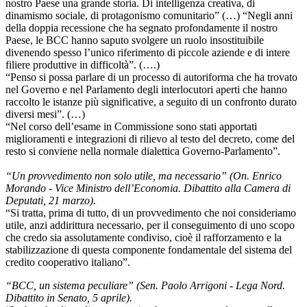
nostro Paese una grande storia. Di intelligenza creativa, di
dinamismo sociale, di protagonismo comunitario” (…) “Negli anni
della doppia recessione che ha segnato profondamente il nostro
Paese, le BCC hanno saputo svolgere un ruolo insostituibile
divenendo spesso l’unico riferimento di piccole aziende e di intere
filiere produttive in difficoltà”. (….)
“Penso si possa parlare di un processo di autoriforma che ha trovato
nel Governo e nel Parlamento degli interlocutori aperti che hanno
raccolto le istanze più significative, a seguito di un confronto durato
diversi mesi”. (…)
“Nel corso dell’esame in Commissione sono stati apportati
miglioramenti e integrazioni di rilievo al testo del decreto, come del
resto si conviene nella normale dialettica Governo-Parlamento”.
“Un provvedimento non solo utile, ma necessario” (On. Enrico
Morando - Vice Ministro dell’Economia. Dibattito alla Camera di
Deputati, 21 marzo).
“Si tratta, prima di tutto, di un provvedimento che noi consideriamo
utile, anzi addirittura necessario, per il conseguimento di uno scopo
che credo sia assolutamente condiviso, cioè il rafforzamento e la
stabilizzazione di questa componente fondamentale del sistema del
credito cooperativo italiano”.
“BCC, un sistema peculiare” (Sen. Paolo Arrigoni - Lega Nord.
Dibattito in Senato, 5 aprile).