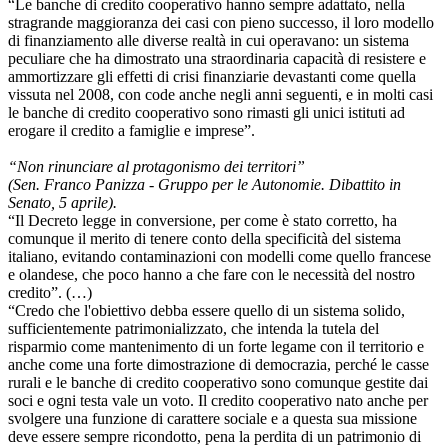
“Le banche di credito cooperativo hanno sempre adattato, nella
stragrande maggioranza dei casi con pieno successo, il loro modello
di finanziamento alle diverse realtà in cui operavano: un sistema
peculiare che ha dimostrato una straordinaria capacità di resistere e
ammortizzare gli effetti di crisi finanziarie devastanti come quella
vissuta nel 2008, con code anche negli anni seguenti, e in molti casi
le banche di credito cooperativo sono rimasti gli unici istituti ad
erogare il credito a famiglie e imprese”.
“Non rinunciare al protagonismo dei territori”
(Sen. Franco Panizza - Gruppo per le Autonomie. Dibattito in
Senato, 5 aprile).
“Il Decreto legge in conversione, per come è stato corretto, ha
comunque il merito di tenere conto della specificità del sistema
italiano, evitando contaminazioni con modelli come quello francese
e olandese, che poco hanno a che fare con le necessità del nostro
credito”. (…)
“Credo che l'obiettivo debba essere quello di un sistema solido,
sufficientemente patrimonializzato, che intenda la tutela del
risparmio come mantenimento di un forte legame con il territorio e
anche come una forte dimostrazione di democrazia, perché le casse
rurali e le banche di credito cooperativo sono comunque gestite dai
soci e ogni testa vale un voto. Il credito cooperativo nato anche per
svolgere una funzione di carattere sociale e a questa sua missione
deve essere sempre ricondotto, pena la perdita di un patrimonio di