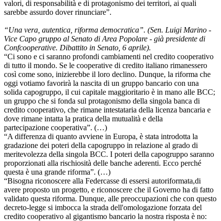
valori, di responsabilità e di protagonismo dei territori, ai quali
sarebbe assurdo dover rinunciare”.
“Una vera, autentica, riforma democratica”. (Sen. Luigi Marino -
Vice Capo gruppo al Senato di Area Popolare - già presidente di
Confcooperative. Dibattito in Senato, 6 aprile).
“Ci sono e ci saranno profondi cambiamenti nel credito cooperativo
di tutto il mondo. Se le cooperative di credito italiano rimanessero
così come sono, inizierebbe il loro declino. Dunque, la riforma che
oggi votiamo favorirà la nascita di un gruppo bancario con una
solida capogruppo, il cui capitale maggioritario è in mano alle BCC;
un gruppo che si fonda sul protagonismo della singola banca di
credito cooperativo, che rimane intestataria della licenza bancaria e
dove rimane intatta la pratica della mutualità e della
partecipazione cooperativa”. (…)
“A differenza di quanto avviene in Europa, è stata introdotta la
gradazione dei poteri della capogruppo in relazione al grado di
meritevolezza della singola BCC. I poteri della capogruppo saranno
proporzionati alla rischiosità delle banche aderenti. Ecco perché
questa è una grande riforma”. (…)
“Bisogna riconoscere alla Federcasse di essersi autoriformata,di
avere proposto un progetto, e riconoscere che il Governo ha di fatto
validato questa riforma. Dunque, alle preoccupazioni che con questo
decreto-legge si imbocca la strada dell'omologazione forzata del
credito cooperativo al gigantismo bancario la nostra risposta è no: