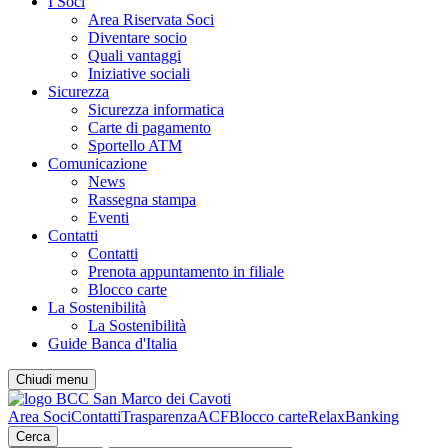
I Soci
Area Riservata Soci
Diventare socio
Quali vantaggi
Iniziative sociali
Sicurezza
Sicurezza informatica
Carte di pagamento
Sportello ATM
Comunicazione
News
Rassegna stampa
Eventi
Contatti
Contatti
Prenota appuntamento in filiale
Blocco carte
La Sostenibilità
La Sostenibilità
Guide Banca d'Italia
Chiudi menu
Area Soci
Contatti
Trasparenza
ACF
Blocco carte
RelaxBanking
Cerca