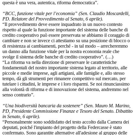
questa è una vera, autentica, riforma democratica”.
“BCC, funzione vitale per l’economia” (Sen. Claudio Moscardelli,
PD. Relatore del Provvedimento al Senato, 6 aprile).
“Il provvedimento deve essere inquadrato in un nuovo contesto
rispetto al quale la funzione importante del sistema delle banche di
credito cooperativo può essere preservata se abbiamo il coraggio di
cambiare e non se invece ci attestiamo su una posizione di blocco o
di resistenza ai cambiamenti, perché - in tal modo – arrecheremmo
un danno alla funzione vitale per la nostra economia reale che
svolge il sistema delle banche di credito cooperativo”. (…)
“La riforma va nella direzione di preservare le caratteristiche
fondamentali del nostro importante sistema legato al territorio, alle
piccole e medie imprese, agli artigiani, alle famiglie e, allo stesso
tempo, dà gli strumenti per rimanere competitivo sul mercato, per
tutelare i cittadini, le imprese e i loro risparmi. Se noi rinunciassimo
alla volontà di riforma e di innovazione del sistema, andremmo nel
senso contrario”.
“Una biodiversità bancaria da sostenere” (Sen. Mauro M. Marino,
PD, Presidente Commissione Finanze e Tesoro del Senato. Dibattito
in Senato, 6 aprile).
“Personalmente sono soddisfatto del testo accolto dalla Camera dei
deputati, poiché l'impianto del progetto della Federcasse è stato
confermato. Sono garantite alternative all'adesione al gruppo delle