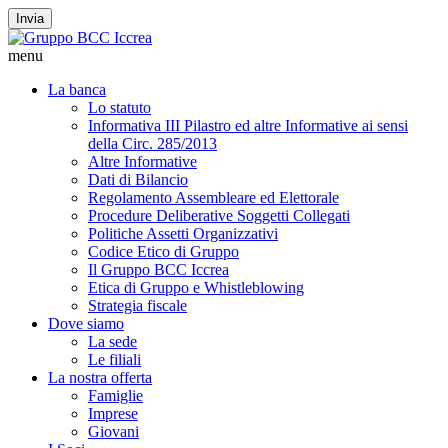
Invia
menu
La banca
Lo statuto
Informativa III Pilastro ed altre Informative ai sensi
della Circ. 285/2013
Altre Informative
Dati di Bilancio
Regolamento Assembleare ed Elettorale
Procedure Deliberative Soggetti Collegati
Politiche Assetti Organizzativi
Codice Etico di Gruppo
Il Gruppo BCC Iccrea
Etica di Gruppo e Whistleblowing
Strategia fiscale
Dove siamo
La sede
Le filiali
La nostra offerta
Famiglie
Imprese
Giovani