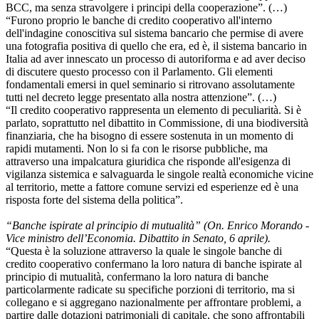
BCC, ma senza stravolgere i principi della cooperazione”. (…)
“Furono proprio le banche di credito cooperativo all'interno
dell'indagine conoscitiva sul sistema bancario che permise di avere
una fotografia positiva di quello che era, ed è, il sistema bancario in
Italia ad aver innescato un processo di autoriforma e ad aver deciso
di discutere questo processo con il Parlamento. Gli elementi
fondamentali emersi in quel seminario si ritrovano assolutamente
tutti nel decreto legge presentato alla nostra attenzione”. (…)
“Il credito cooperativo rappresenta un elemento di peculiarità. Si è
parlato, soprattutto nel dibattito in Commissione, di una biodiversità
finanziaria, che ha bisogno di essere sostenuta in un momento di
rapidi mutamenti. Non lo si fa con le risorse pubbliche, ma
attraverso una impalcatura giuridica che risponde all'esigenza di
vigilanza sistemica e salvaguarda le singole realtà economiche vicine
al territorio, mette a fattore comune servizi ed esperienze ed è una
risposta forte del sistema della politica”.
“Banche ispirate al principio di mutualità” (On. Enrico Morando -
Vice ministro dell’Economia. Dibattito in Senato, 6 aprile).
“Questa è la soluzione attraverso la quale le singole banche di
credito cooperativo confermano la loro natura di banche ispirate al
principio di mutualità, confermano la loro natura di banche
particolarmente radicate su specifiche porzioni di territorio, ma si
collegano e si aggregano nazionalmente per affrontare problemi, a
partire dalle dotazioni patrimoniali di capitale, che sono affrontabili