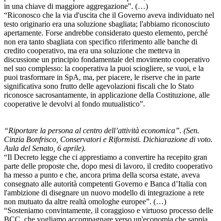
in una chiave di maggiore aggregazione”. (…)
“Riconosco che la via d'uscita che il Governo aveva individuato nel
testo originario era una soluzione sbagliata; l'abbiamo riconosciuto
apertamente. Forse andrebbe considerato questo elemento, perché
non era tanto sbagliata con specifico riferimento alle banche di
credito cooperativo, ma era una soluzione che metteva in
discussione un principio fondamentale del movimento cooperativo
nel suo complesso: la cooperativa la puoi sciogliere, se vuoi, e la
puoi trasformare in SpA, ma, per piacere, le riserve che in parte
significativa sono frutto delle agevolazioni fiscali che lo Stato
riconosce sacrosantamente, in applicazione della Costituzione, alle
cooperative le devolvi al fondo mutualistico”.
“Riportare la persona al centro dell’attività economica”. (Sen.
Cinzia Bonfrisco, Conservatori e Riformisti. Dichiarazione di voto.
Aula del Senato, 6 aprile).
“Il Decreto legge che ci apprestiamo a convertire ha recepito gran
parte delle proposte che, dopo mesi di lavoro, il credito cooperativo
ha messo a punto e che, ancora prima della scorsa estate, aveva
consegnato alle autorità competenti Governo e Banca d’Italia con
l'ambizione di disegnare un nuovo modello di integrazione a rete
non mutuato da altre realtà omologhe europee”. (…)
“Sosteniamo convintamente, il coraggioso e virtuoso processo delle
BCC, che vogliamo accompagnare verso un'economia che sappia