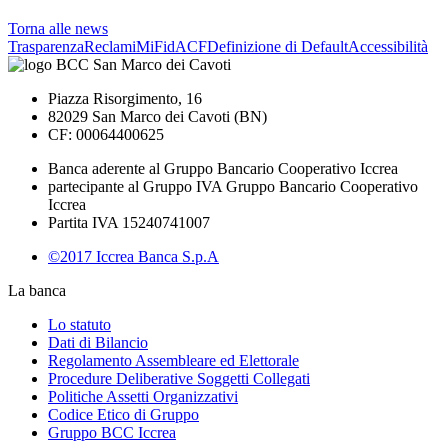
Torna alle news
Trasparenza
Reclami
MiFid
ACF
Definizione di Default
Accessibilità
Piazza Risorgimento, 16
82029 San Marco dei Cavoti (BN)
CF: 00064400625
Banca aderente al Gruppo Bancario Cooperativo Iccrea
partecipante al Gruppo IVA Gruppo Bancario Cooperativo
Iccrea
Partita IVA 15240741007
©2017 Iccrea Banca S.p.A
La banca
Lo statuto
Dati di Bilancio
Regolamento Assembleare ed Elettorale
Procedure Deliberative Soggetti Collegati
Politiche Assetti Organizzativi
Codice Etico di Gruppo
Gruppo BCC Iccrea