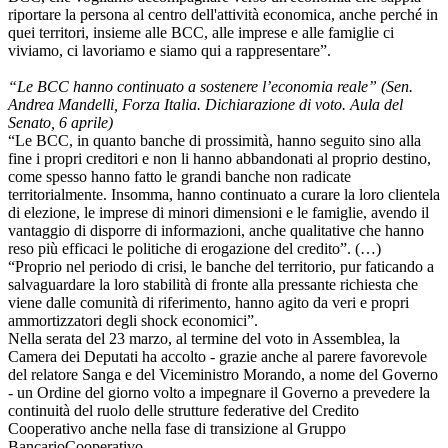
riportare la persona al centro dell'attività economica, anche perché in
quei territori, insieme alle BCC, alle imprese e alle famiglie ci
viviamo, ci lavoriamo e siamo qui a rappresentare”.
“Le BCC hanno continuato a sostenere l’economia reale” (Sen.
Andrea Mandelli, Forza Italia. Dichiarazione di voto. Aula del
Senato, 6 aprile)
“Le BCC, in quanto banche di prossimità, hanno seguito sino alla
fine i propri creditori e non li hanno abbandonati al proprio destino,
come spesso hanno fatto le grandi banche non radicate
territorialmente. Insomma, hanno continuato a curare la loro clientela
di elezione, le imprese di minori dimensioni e le famiglie, avendo il
vantaggio di disporre di informazioni, anche qualitative che hanno
reso più efficaci le politiche di erogazione del credito”. (…)
“Proprio nel periodo di crisi, le banche del territorio, pur faticando a
salvaguardare la loro stabilità di fronte alla pressante richiesta che
viene dalle comunità di riferimento, hanno agito da veri e propri
ammortizzatori degli shock economici”.
Nella serata del 23 marzo, al termine del voto in Assemblea, la
Camera dei Deputati ha accolto - grazie anche al parere favorevole
del relatore Sanga e del Viceministro Morando, a nome del Governo
- un Ordine del giorno volto a impegnare il Governo a prevedere la
continuità del ruolo delle strutture federative del Credito
Cooperativo anche nella fase di transizione al Gruppo
BancarioCooperativo.