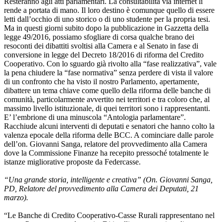
Resteranno agli atti parlamentari. La consultabilità via internet li
rende a portata di mano. Il loro destino è comunque quello di essere
letti dall’occhio di uno storico o di uno studente per la propria tesi.
Ma in questi giorni subito dopo la pubblicazione in Gazzetta della
legge 49/2016, possiamo sfogliare di corsa qualche brano dei
resoconti dei dibattiti svoltisi alla Camera e al Senato in fase di
conversione in legge del Decreto 18/2016 di riforma del Credito
Cooperativo. Con lo sguardo già rivolto alla “fase realizzativa”, vale
la pena chiudere la “fase normativa” senza perdere di vista il valore
di un confronto che ha visto il nostro Parlamento, apertamente,
dibattere un tema chiave come quello della riforma delle banche di
comunità, particolarmente avvertito nei territori e tra coloro che, al
massimo livello istituzionale, di quei territori sono i rappresentanti.
E’ l’embrione di una minuscola “Antologia parlamentare”.
Racchiude alcuni interventi di deputati e senatori che hanno colto la
valenza epocale della riforma delle BCC. A cominciare dalle parole
dell’on. Giovanni Sanga, relatore del provvedimento alla Camera
dove la Commissione Finanze ha recepito pressoché totalmente le
istanze migliorative proposte da Federcasse.
“Una grande storia, intelligente e creativa” (On. Giovanni Sanga,
PD, Relatore del provvedimento alla Camera dei Deputati, 21
marzo).
“Le Banche di Credito Cooperativo-Casse Rurali rappresentano nel