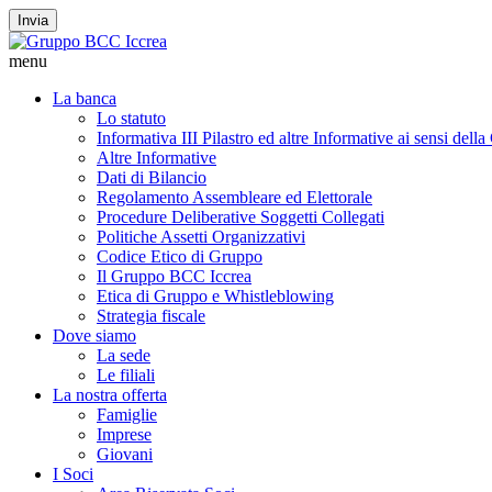
Invia
menu
La banca
Lo statuto
Informativa III Pilastro ed altre Informative ai sensi dell
Altre Informative
Dati di Bilancio
Regolamento Assembleare ed Elettorale
Procedure Deliberative Soggetti Collegati
Politiche Assetti Organizzativi
Codice Etico di Gruppo
Il Gruppo BCC Iccrea
Etica di Gruppo e Whistleblowing
Strategia fiscale
Dove siamo
La sede
Le filiali
La nostra offerta
Famiglie
Imprese
Giovani
I Soci