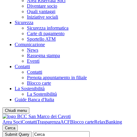
Area Riservata Soci
Diventare socio
Quali vantaggi
Iniziative sociali
Sicurezza
Sicurezza informatica
Carte di pagamento
Sportello ATM
Comunicazione
News
Rassegna stampa
Eventi
Contatti
Contatti
Prenota appuntamento in filiale
Blocco carte
La Sostenibilità
La Sostenibilità
Guide Banca d'Italia
Chiudi menu
Area Soci
Contatti
Trasparenza
ACF
Blocco carte
RelaxBanking
Cerca