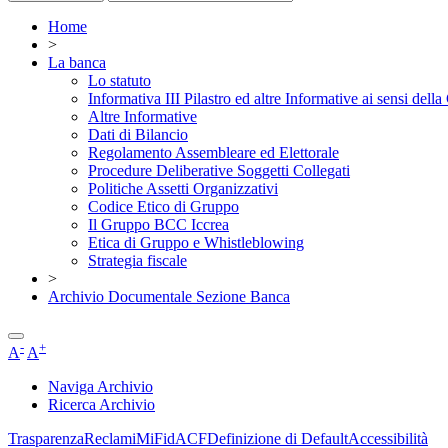
Home
>
La banca
Lo statuto
Informativa III Pilastro ed altre Informative ai sensi dell
Altre Informative
Dati di Bilancio
Regolamento Assembleare ed Elettorale
Procedure Deliberative Soggetti Collegati
Politiche Assetti Organizzativi
Codice Etico di Gruppo
Il Gruppo BCC Iccrea
Etica di Gruppo e Whistleblowing
Strategia fiscale
>
Archivio Documentale Sezione Banca
-
+
A
A
Naviga Archivio
Ricerca Archivio
Trasparenza
Reclami
MiFid
ACF
Definizione di Default
Accessibilità