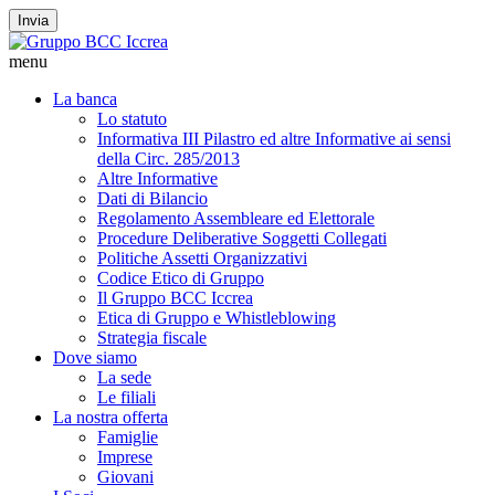
Invia
menu
La banca
Lo statuto
Informativa III Pilastro ed altre Informative ai sensi
della Circ. 285/2013
Altre Informative
Dati di Bilancio
Regolamento Assembleare ed Elettorale
Procedure Deliberative Soggetti Collegati
Politiche Assetti Organizzativi
Codice Etico di Gruppo
Il Gruppo BCC Iccrea
Etica di Gruppo e Whistleblowing
Strategia fiscale
Dove siamo
La sede
Le filiali
La nostra offerta
Famiglie
Imprese
Giovani