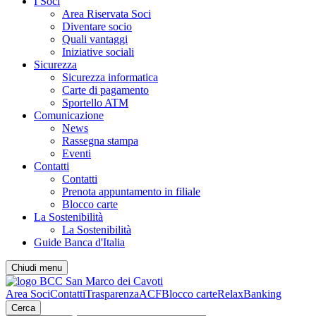
I Soci
Area Riservata Soci
Diventare socio
Quali vantaggi
Iniziative sociali
Sicurezza
Sicurezza informatica
Carte di pagamento
Sportello ATM
Comunicazione
News
Rassegna stampa
Eventi
Contatti
Contatti
Prenota appuntamento in filiale
Blocco carte
La Sostenibilità
La Sostenibilità
Guide Banca d'Italia
Chiudi menu
Area Soci
Contatti
Trasparenza
ACF
Blocco carte
RelaxBanking
Cerca