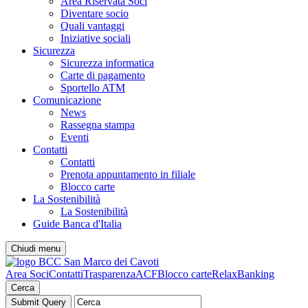
Area Riservata Soci
Diventare socio
Quali vantaggi
Iniziative sociali
Sicurezza
Sicurezza informatica
Carte di pagamento
Sportello ATM
Comunicazione
News
Rassegna stampa
Eventi
Contatti
Contatti
Prenota appuntamento in filiale
Blocco carte
La Sostenibilità
La Sostenibilità
Guide Banca d'Italia
Chiudi menu
Area Soci
Contatti
Trasparenza
ACF
Blocco carte
RelaxBanking
Cerca