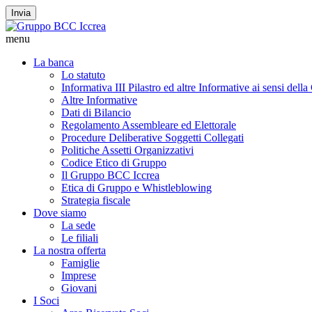
Invia
menu
La banca
Lo statuto
Informativa III Pilastro ed altre Informative ai sensi dell
Altre Informative
Dati di Bilancio
Regolamento Assembleare ed Elettorale
Procedure Deliberative Soggetti Collegati
Politiche Assetti Organizzativi
Codice Etico di Gruppo
Il Gruppo BCC Iccrea
Etica di Gruppo e Whistleblowing
Strategia fiscale
Dove siamo
La sede
Le filiali
La nostra offerta
Famiglie
Imprese
Giovani
I Soci