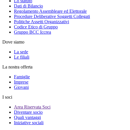
Lo statuto
Dati di Bilancio
Regolamento Assembleare ed Elettorale
Procedure Deliberative Soggetti Collegati
Politiche Assetti Organizzativi
Codice Etico di Gruppo
Gruppo BCC Iccrea
Dove siamo
La sede
Le filiali
La nostra offerta
Famiglie
Imprese
Giovani
I soci
Area Riservata Soci
Diventare socio
Quali vantaggi
Iniziative sociali