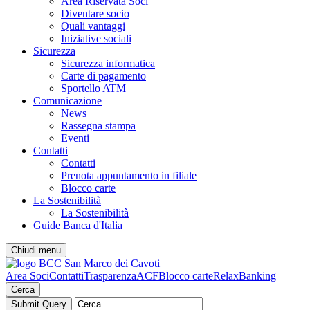
Area Riservata Soci
Diventare socio
Quali vantaggi
Iniziative sociali
Sicurezza
Sicurezza informatica
Carte di pagamento
Sportello ATM
Comunicazione
News
Rassegna stampa
Eventi
Contatti
Contatti
Prenota appuntamento in filiale
Blocco carte
La Sostenibilità
La Sostenibilità
Guide Banca d'Italia
Chiudi menu
Area Soci
Contatti
Trasparenza
ACF
Blocco carte
RelaxBanking
Cerca