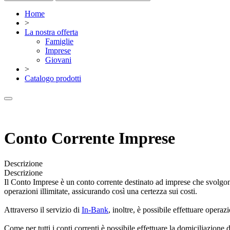
Home
>
La nostra offerta
Famiglie
Imprese
Giovani
>
Catalogo prodotti
Conto Corrente Imprese
Descrizione
Descrizione
Il Conto Imprese è un conto corrente destinato ad imprese che svolgono
operazioni illimitate, assicurando così una certezza sui costi.
Attraverso il servizio di
In-Bank
, inoltre, è possibile effettuare opera
Come per tutti i conti correnti è possibile effettuare la domiciliazione 