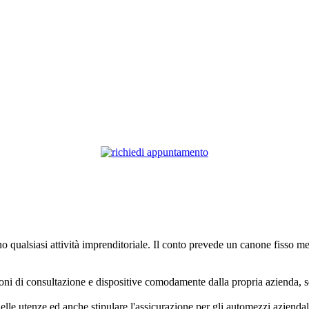
 qualsiasi attività imprenditoriale. Il conto prevede un canone fisso me
zioni di consultazione e dispositive comodamente dalla propria azienda, se
delle utenze ed anche stipulare l'assicurazione per gli automezzi aziendali