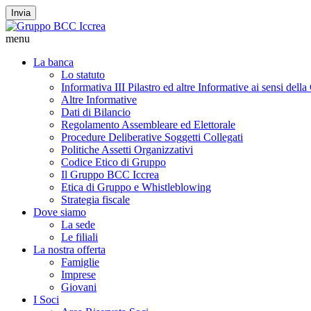
Invia
menu
La banca
Lo statuto
Informativa III Pilastro ed altre Informative ai sensi dell
Altre Informative
Dati di Bilancio
Regolamento Assembleare ed Elettorale
Procedure Deliberative Soggetti Collegati
Politiche Assetti Organizzativi
Codice Etico di Gruppo
Il Gruppo BCC Iccrea
Etica di Gruppo e Whistleblowing
Strategia fiscale
Dove siamo
La sede
Le filiali
La nostra offerta
Famiglie
Imprese
Giovani
I Soci