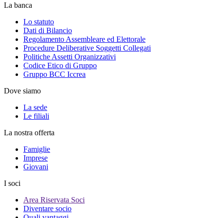
La banca
Lo statuto
Dati di Bilancio
Regolamento Assembleare ed Elettorale
Procedure Deliberative Soggetti Collegati
Politiche Assetti Organizzativi
Codice Etico di Gruppo
Gruppo BCC Iccrea
Dove siamo
La sede
Le filiali
La nostra offerta
Famiglie
Imprese
Giovani
I soci
Area Riservata Soci
Diventare socio
Quali vantaggi