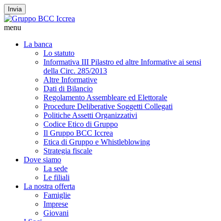
Invia
menu
La banca
Lo statuto
Informativa III Pilastro ed altre Informative ai sensi
della Circ. 285/2013
Altre Informative
Dati di Bilancio
Regolamento Assembleare ed Elettorale
Procedure Deliberative Soggetti Collegati
Politiche Assetti Organizzativi
Codice Etico di Gruppo
Il Gruppo BCC Iccrea
Etica di Gruppo e Whistleblowing
Strategia fiscale
Dove siamo
La sede
Le filiali
La nostra offerta
Famiglie
Imprese
Giovani