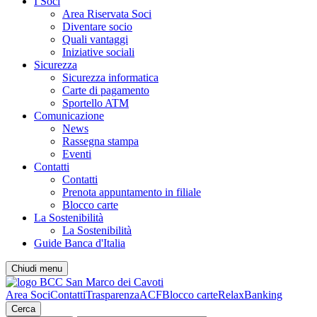
I Soci
Area Riservata Soci
Diventare socio
Quali vantaggi
Iniziative sociali
Sicurezza
Sicurezza informatica
Carte di pagamento
Sportello ATM
Comunicazione
News
Rassegna stampa
Eventi
Contatti
Contatti
Prenota appuntamento in filiale
Blocco carte
La Sostenibilità
La Sostenibilità
Guide Banca d'Italia
Chiudi menu
Area Soci
Contatti
Trasparenza
ACF
Blocco carte
RelaxBanking
Cerca