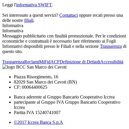
Leggi l'
informativa SWIFT
.
Sei interessato a questi servizi?
Contattaci
oppure recati presso una
delle nostre
filiali
.
Informativa
Informativa
Messaggio pubblicitario con finalità promozionale. Per le condizioni
economiche e contrattuali è necessario fare riferimento ai Fogli
Informativi disponibili presso le Filiali e nella sezione
Trasparenza
di
questo sito.
Trasparenza
Reclami
MiFid
ACF
Definizione di Default
Accessibilità
Piazza Risorgimento, 16
82029 San Marco dei Cavoti (BN)
CF: 00064400625
Banca aderente al Gruppo Bancario Cooperativo Iccrea
partecipante al Gruppo IVA Gruppo Bancario Cooperativo
Iccrea
Partita IVA 15240741007
©2017 Iccrea Banca S.p.A