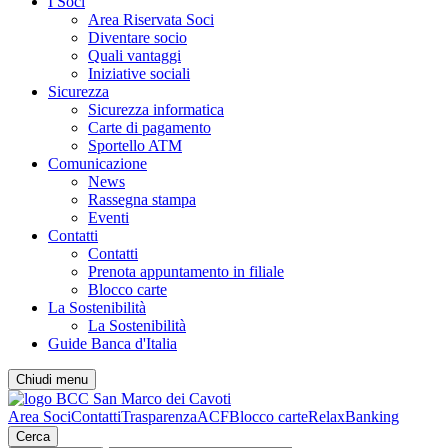
I Soci
Area Riservata Soci
Diventare socio
Quali vantaggi
Iniziative sociali
Sicurezza
Sicurezza informatica
Carte di pagamento
Sportello ATM
Comunicazione
News
Rassegna stampa
Eventi
Contatti
Contatti
Prenota appuntamento in filiale
Blocco carte
La Sostenibilità
La Sostenibilità
Guide Banca d'Italia
Chiudi menu
Area Soci
Contatti
Trasparenza
ACF
Blocco carte
RelaxBanking
Cerca