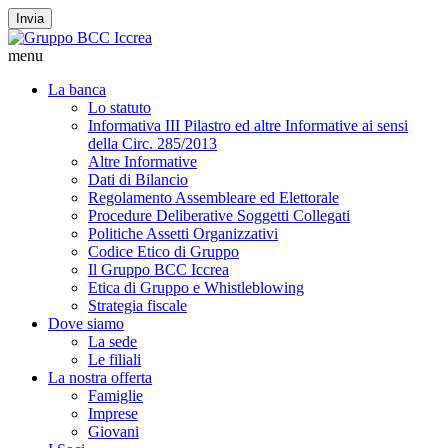
Invia
menu
La banca
Lo statuto
Informativa III Pilastro ed altre Informative ai sensi
della Circ. 285/2013
Altre Informative
Dati di Bilancio
Regolamento Assembleare ed Elettorale
Procedure Deliberative Soggetti Collegati
Politiche Assetti Organizzativi
Codice Etico di Gruppo
Il Gruppo BCC Iccrea
Etica di Gruppo e Whistleblowing
Strategia fiscale
Dove siamo
La sede
Le filiali
La nostra offerta
Famiglie
Imprese
Giovani