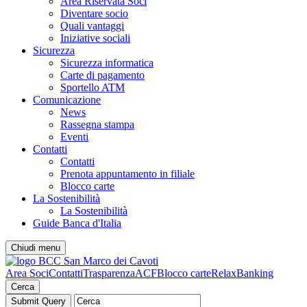
Area Riservata Soci
Diventare socio
Quali vantaggi
Iniziative sociali
Sicurezza
Sicurezza informatica
Carte di pagamento
Sportello ATM
Comunicazione
News
Rassegna stampa
Eventi
Contatti
Contatti
Prenota appuntamento in filiale
Blocco carte
La Sostenibilità
La Sostenibilità
Guide Banca d'Italia
Chiudi menu
Area Soci
Contatti
Trasparenza
ACF
Blocco carte
RelaxBanking
Cerca