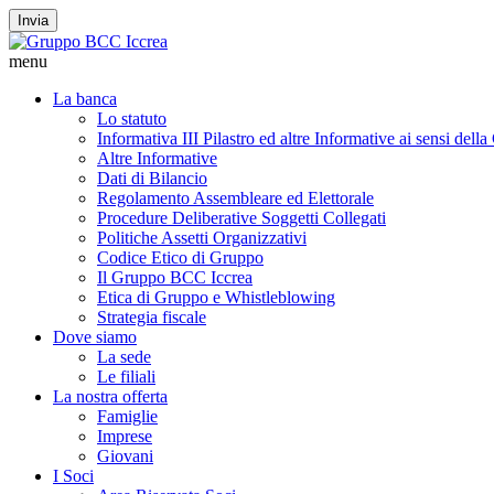
Invia
menu
La banca
Lo statuto
Informativa III Pilastro ed altre Informative ai sensi dell
Altre Informative
Dati di Bilancio
Regolamento Assembleare ed Elettorale
Procedure Deliberative Soggetti Collegati
Politiche Assetti Organizzativi
Codice Etico di Gruppo
Il Gruppo BCC Iccrea
Etica di Gruppo e Whistleblowing
Strategia fiscale
Dove siamo
La sede
Le filiali
La nostra offerta
Famiglie
Imprese
Giovani
I Soci