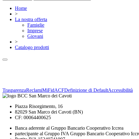
Home
>
La nostra offerta
Famiglie
Imprese
Giovani
>
Catalogo prodotti
Trasparenza
Reclami
MiFid
ACF
Definizione di Default
Accessibilità
Piazza Risorgimento, 16
82029 San Marco dei Cavoti (BN)
CF: 00064400625
Banca aderente al Gruppo Bancario Cooperativo Iccrea
partecipante al Gruppo IVA Gruppo Bancario Cooperativo Iccr