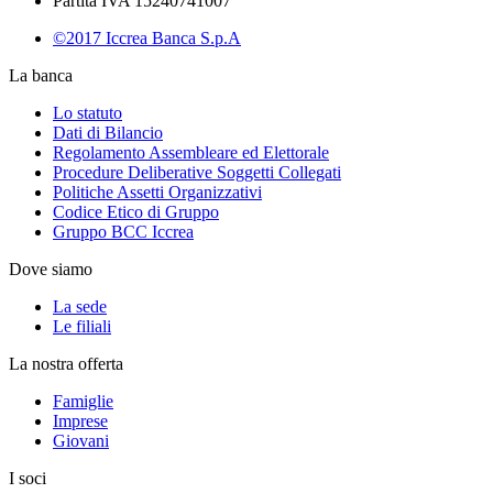
Partita IVA 15240741007
©2017 Iccrea Banca S.p.A
La banca
Lo statuto
Dati di Bilancio
Regolamento Assembleare ed Elettorale
Procedure Deliberative Soggetti Collegati
Politiche Assetti Organizzativi
Codice Etico di Gruppo
Gruppo BCC Iccrea
Dove siamo
La sede
Le filiali
La nostra offerta
Famiglie
Imprese
Giovani
I soci