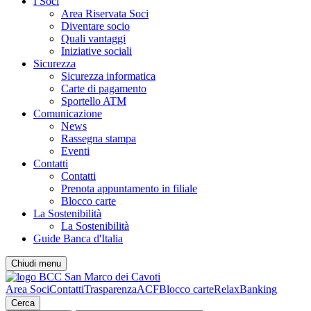
I Soci
Area Riservata Soci
Diventare socio
Quali vantaggi
Iniziative sociali
Sicurezza
Sicurezza informatica
Carte di pagamento
Sportello ATM
Comunicazione
News
Rassegna stampa
Eventi
Contatti
Contatti
Prenota appuntamento in filiale
Blocco carte
La Sostenibilità
La Sostenibilità
Guide Banca d'Italia
Chiudi menu
Area Soci
Contatti
Trasparenza
ACF
Blocco carte
RelaxBanking
Cerca