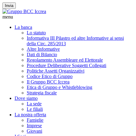
Invia
menu
La banca
Lo statuto
Informativa III Pilastro ed altre Informative ai sensi
della Circ. 285/2013
Altre Informative
Dati di Bilancio
Regolamento Assembleare ed Elettorale
Procedure Deliberative Soggetti Collegati
Politiche Assetti Organizzativi
Codice Etico di Gruppo
Il Gruppo BCC Iccrea
Etica di Gruppo e Whistleblowing
Strategia fiscale
Dove siamo
La sede
Le filiali
La nostra offerta
Famiglie
Imprese
Giovani