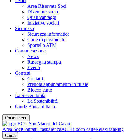
I Soci
Area Riservata Soci
Diventare socio
Quali vantaggi
Iniziative sociali
Sicurezza
Sicurezza informatica
Carte di pagamento
Sportello ATM
Comunicazione
News
Rassegna stampa
Eventi
Contatti
Contatti
Prenota appuntamento in filiale
Blocco carte
La Sostenibilità
La Sostenibilità
Guide Banca d'Italia
Chiudi menu
Area Soci
Contatti
Trasparenza
ACF
Blocco carte
RelaxBanking
Cerca