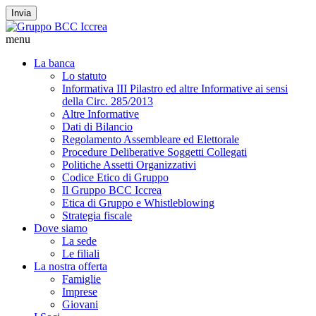
Invia
menu
La banca
Lo statuto
Informativa III Pilastro ed altre Informative ai sensi
della Circ. 285/2013
Altre Informative
Dati di Bilancio
Regolamento Assembleare ed Elettorale
Procedure Deliberative Soggetti Collegati
Politiche Assetti Organizzativi
Codice Etico di Gruppo
Il Gruppo BCC Iccrea
Etica di Gruppo e Whistleblowing
Strategia fiscale
Dove siamo
La sede
Le filiali
La nostra offerta
Famiglie
Imprese
Giovani